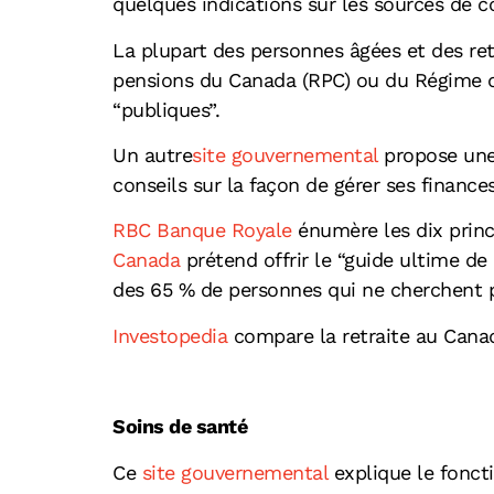
quelques indications sur les sources de co
La plupart des personnes âgées et des retr
pensions du Canada (RPC) ou du Régime d
“publiques”.
Un autre
site gouvernemental
propose une 
conseils sur la façon de gérer ses finance
RBC Banque Royale
énumère les dix princ
Canada
prétend offrir le “guide ultime de
des 65 % de personnes qui ne cherchent pas
Investopedia
compare la retraite au Canad
Soins de santé
Ce
site gouvernemental
explique le fonct