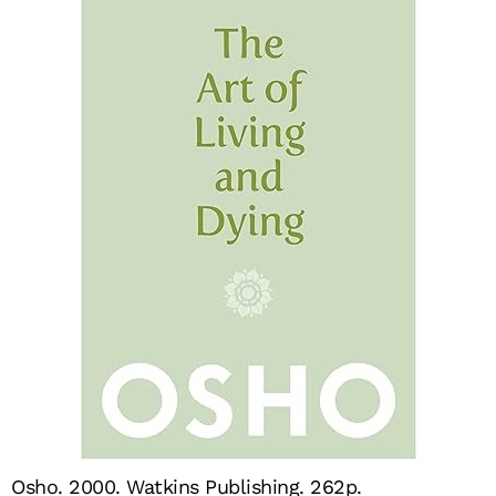
Osho. 2000. Watkins Publishing. 262p.