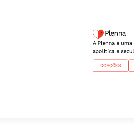
Plenna
A Plenna é uma 
apolítica e sec
DOAÇÕES